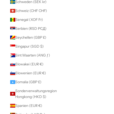
Schweden (SEK kr)
Schweiz (CHF CHF)
Senegal (XOF Fr)
Serbien (RSD РСД)
Seychellen (GBP £)
Singapur (SGD $)
Sint Maarten (ANG ƒ)
Slowakei (EUR €)
Slowenien (EUR €)
Somalia (GBP £)
Sonderverwaltungsregion
Hongkong (HKD $)
Spanien (EUR €)