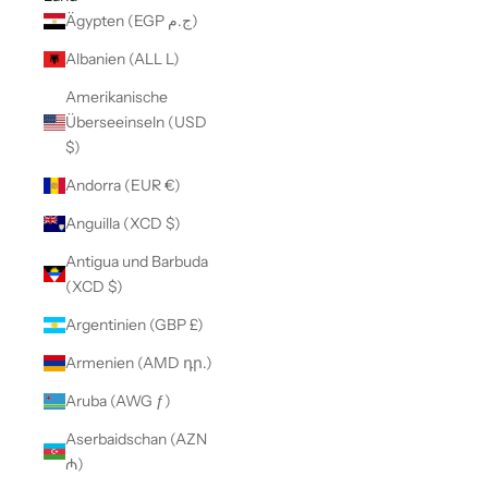
Ägypten (EGP ج.م)
Albanien (ALL L)
Amerikanische
Überseeinseln (USD
$)
Andorra (EUR €)
Anguilla (XCD $)
Antigua und Barbuda
(XCD $)
Argentinien (GBP £)
Armenien (AMD դր.)
Aruba (AWG ƒ)
Aserbaidschan (AZN
₼)