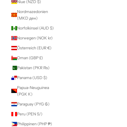
Niue (NZD $)
Nordmazedonien
(MKD ден)
Norfolkinsel (AUD $)
Norwegen (NOK kr)
Österreich (EUR €)
Oman (GBP £)
Pakistan (PKR ₨)
Panama (USD $)
Papua-Neuguinea
(PGK K)
Paraguay (PYG ₲)
Peru (PEN S/)
Philippinen (PHP ₱)