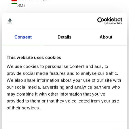
ЅМ)
Tansania (TZS Sh)
Thailand (THB ฿)
Timor-Leste (USD $)
Consent
Details
About
Tokelau (NZD $)
Tonga (TOP T$)
This website uses cookies
Trinidad und Tobago
We use cookies to personalise content and ads, to
(TTD $)
provide social media features and to analyse our traffic.
We also share information about your use of our site with
Tristan da Cunha (GBP
our social media, advertising and analytics partners who
£)
may combine it with other information that you’ve
Tschad (XAF CFA)
provided to them or that they’ve collected from your use
of their services.
Tschechien (CZK Kč)
Tunesien (GBP £)
Consent