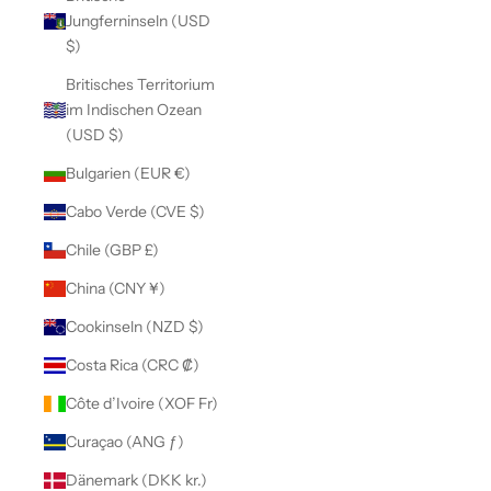
Jungferninseln (USD
$)
Britisches Territorium
im Indischen Ozean
(USD $)
Bulgarien (EUR €)
Cabo Verde (CVE $)
Chile (GBP £)
China (CNY ¥)
Cookinseln (NZD $)
Costa Rica (CRC ₡)
Côte d’Ivoire (XOF Fr)
Curaçao (ANG ƒ)
Dänemark (DKK kr.)