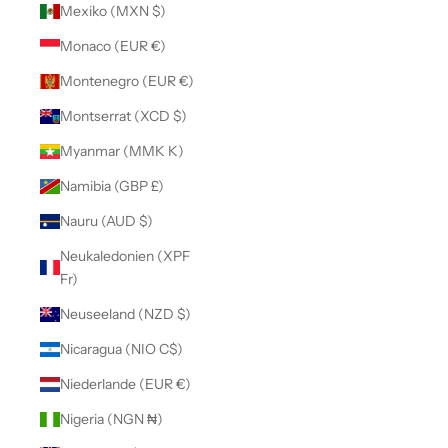
Mexiko (MXN $)
Monaco (EUR €)
Montenegro (EUR €)
Montserrat (XCD $)
Myanmar (MMK K)
Namibia (GBP £)
Nauru (AUD $)
Neukaledonien (XPF
Fr)
Neuseeland (NZD $)
Nicaragua (NIO C$)
Niederlande (EUR €)
Nigeria (NGN ₦)