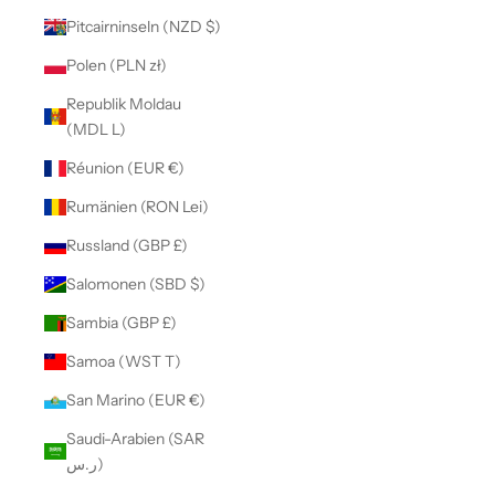
Pitcairninseln (NZD $)
Polen (PLN zł)
Republik Moldau
(MDL L)
Réunion (EUR €)
Rumänien (RON Lei)
Russland (GBP £)
Salomonen (SBD $)
Sambia (GBP £)
Samoa (WST T)
San Marino (EUR €)
Saudi-Arabien (SAR
ر.س)