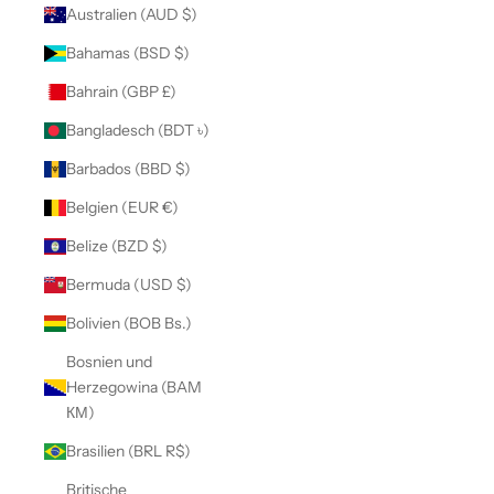
Australien (AUD $)
Bahamas (BSD $)
Bahrain (GBP £)
Bangladesch (BDT ৳)
Barbados (BBD $)
Belgien (EUR €)
Belize (BZD $)
Bermuda (USD $)
Bolivien (BOB Bs.)
Bosnien und
Herzegowina (BAM
КМ)
Brasilien (BRL R$)
Britische