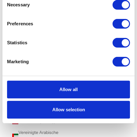
Turkmenistan (GBP £)
Necessary
Selection
Turks- und
Caicosinseln (USD $)
Preferences
Tuvalu (AUD $)
Uganda (UGX USh)
Statistics
Ukraine (UAH ₴)
Ungarn (HUF Ft)
Marketing
Uruguay (UYU $U)
Usbekistan (UZS
so'm)
Allow all
Vanuatu (VUV Vt)
Allow selection
Vatikanstadt (EUR €)
Venezuela (USD $)
Vereinigte Arabische