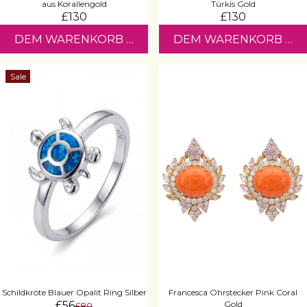
aus Korallengold
Türkis Gold
£130
£130
DEM WARENKORB HINZUFÜGEN
DEM WARENKORB HI
Sale
Schildkröte Blauer Opalit Ring Silber
Francesca Ohrstecker Pink Coral
£56
Gold
£80