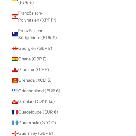
(EUR €)
Französisch-
Polynesien (XPF Fr)
Französische
Südgebiete (EUR €)
Georgien (GBP £)
Ghana (GBP £)
Gibraltar (GIP £)
Grenada (XCD $)
Griechenland (EUR €)
Grönland (DKK kr.)
Guadeloupe (EUR €)
Guatemala (GTQ Q)
Guernsey (GBP £)