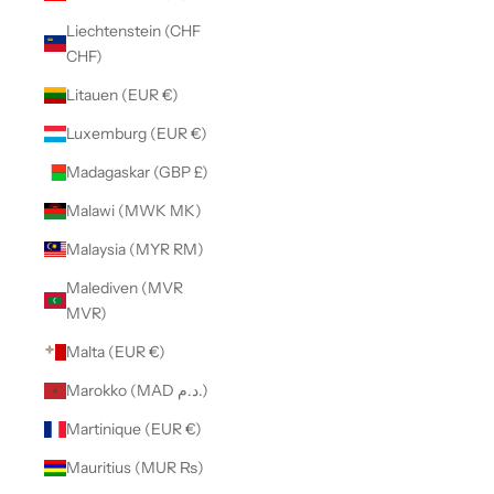
Liechtenstein (CHF
CHF)
Litauen (EUR €)
Luxemburg (EUR €)
Madagaskar (GBP £)
Malawi (MWK MK)
Malaysia (MYR RM)
Malediven (MVR
MVR)
Malta (EUR €)
Marokko (MAD د.م.)
Martinique (EUR €)
Mauritius (MUR ₨)