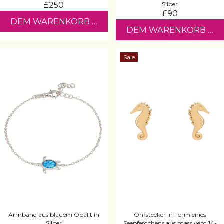
£250
Silber
£90
DEM WARENKORB HINZUFÜGEN
DEM WARENKORB HI
Sale
Armband aus blauem Opalit in
Ohrstecker in Form eines
Silber
Seepferdchens aus massivem 14-