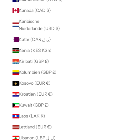
Kanada (CAD $)
Karibische
Niederlande (USD $)
Katar (QAR ر.ق)
Kenia (KES KSh)
Kiribati (GBP £)
Kolumbien (GBP £)
Kosovo (EUR €)
Kroatien (EUR €)
Kuwait (GBP £)
Laos (LAK ₭)
Lettland (EUR €)
Libanon (LBP ل.ل)