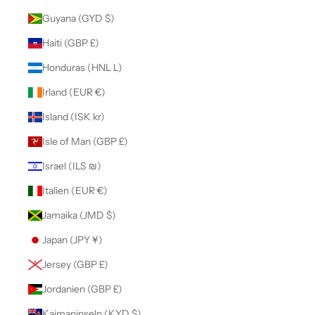
Guyana (GYD $)
Haiti (GBP £)
Honduras (HNL L)
Irland (EUR €)
Island (ISK kr)
Isle of Man (GBP £)
Israel (ILS ₪)
Italien (EUR €)
Jamaika (JMD $)
Japan (JPY ¥)
Jersey (GBP £)
Jordanien (GBP £)
Kaimaninseln (KYD $)