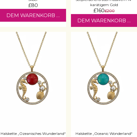
£80
karätigem Gold
£160
£200
DEM WARENKORB HINZUFÜGEN
DEM WARENKORB HI
Halskette „Ozeanisches Wunderland“
Halskette „Oceanic Wonderland“