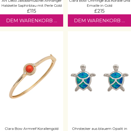
Art Deco Jakobsmuschel Anhänger
Clara Bow Ohrringe aus Koralle und
Halskette Saphirblau mit Perle Gold
Emaille in Gold
£115
£215
DEM WARENKORB HINZUFÜGEN
DEM WARENKORB HI
Clara Bow Armreif Korallengold
Ohrstecker aus blauem Opalit in