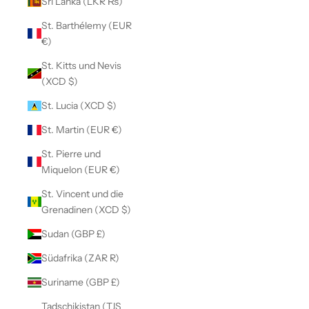
Sri Lanka (LKR ₨)
St. Barthélemy (EUR
€)
St. Kitts und Nevis
(XCD $)
St. Lucia (XCD $)
St. Martin (EUR €)
St. Pierre und
Miquelon (EUR €)
St. Vincent und die
Grenadinen (XCD $)
Sudan (GBP £)
Südafrika (ZAR R)
Suriname (GBP £)
Tadschikistan (TJS