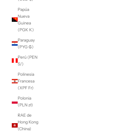
Papúa
Nueva
Guinea
(PGK K)
Paraguay
(PYG ₲)
Perú (PEN
S/)
Polinesia
Francesa
(XPF Fr)
Polonia
(PLN zł)
RAE de
Hong Kong
(China)