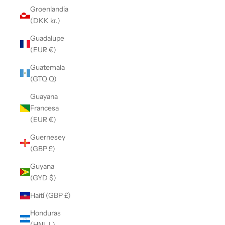
Groenlandia
(DKK kr.)
Guadalupe
(EUR €)
Guatemala
(GTQ Q)
Guayana
Francesa
(EUR €)
Guernesey
(GBP £)
Guyana
(GYD $)
Haití (GBP £)
Honduras
(HNL L)