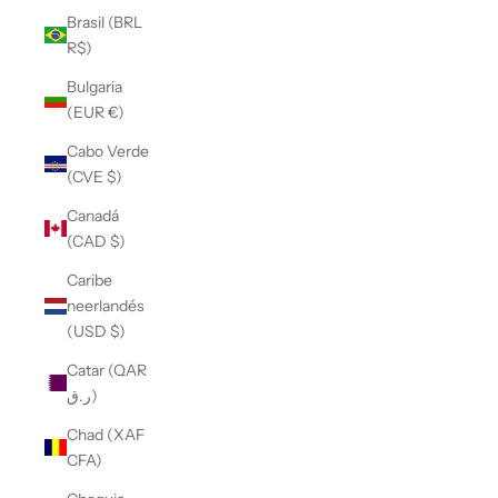
Brasil (BRL
R$)
Bulgaria
(EUR €)
Cabo Verde
(CVE $)
Canadá
(CAD $)
Caribe
neerlandés
(USD $)
Catar (QAR
ر.ق)
Chad (XAF
CFA)