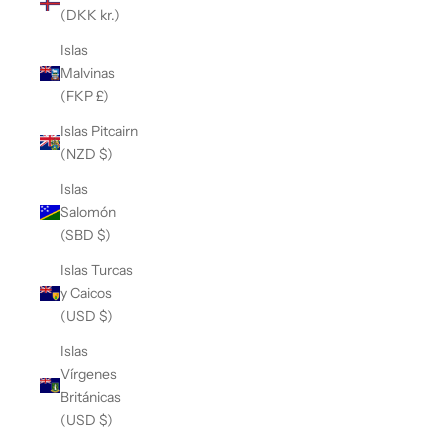
(DKK kr.)
Islas
Malvinas
(FKP £)
Islas Pitcairn
(NZD $)
Islas
Salomón
(SBD $)
Islas Turcas
y Caicos
(USD $)
Islas
Vírgenes
Británicas
(USD $)