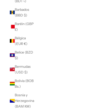
(BDT ৳)
Barbados
(BBD $)
Baréin (GBP
£)
Bélgica
(EUR €)
Belice (BZD
$)
Bermudas
(USD $)
Bolivia (BOB
Bs.)
Bosnia y
Herzegovina
(BAM КМ)