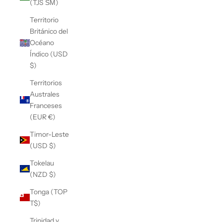
(TJS ЅМ)
Territorio
Británico del
Océano
Índico (USD
$)
Territorios
Australes
Franceses
(EUR €)
Timor-Leste
(USD $)
Tokelau
(NZD $)
Tonga (TOP
T$)
Trinidad y