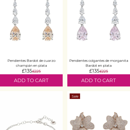
Pendientes Bardot de cuarzo
Pendientes colgantes de morganita
champán en plata
Bardot en plata
£135
£135
£225
£225
ADD TO CART
ADD TO CART
Sale