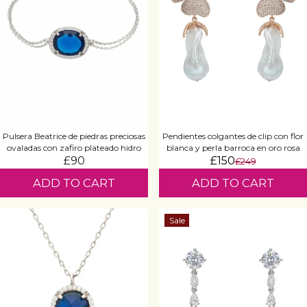
Pulsera Beatrice de piedras preciosas
Pendientes colgantes de clip con flor
ovaladas con zafiro plateado hidro
blanca y perla barroca en oro rosa
£90
£150
£249
ADD TO CART
ADD TO CART
Sale