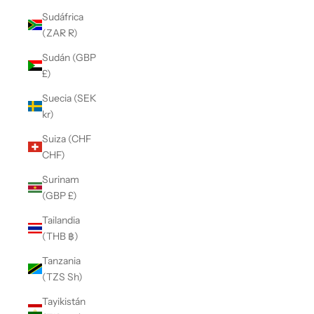
Sudáfrica
(ZAR R)
Sudán (GBP
£)
Suecia (SEK
kr)
Suiza (CHF
CHF)
Surinam
(GBP £)
Tailandia
(THB ฿)
Tanzania
(TZS Sh)
Tayikistán