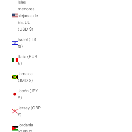
Islas
menores
alejadas de
EE. UU.
(USD $)
Israel (ILS
₪)
Italia (EUR
€)
Jamaica
(JMD $)
Japón (JPY
¥)
Jersey (GBP
£)
Jordania
(GBP £)