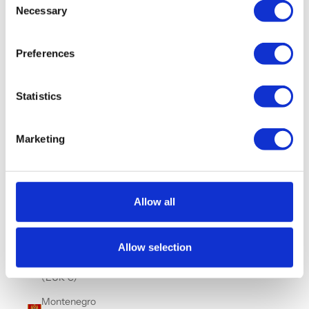
Necessary
Selection
Malta (EUR
€)
Preferences
Marruecos
(MAD د.م.)
Statistics
Martinica
(EUR €)
Marketing
Mauricio
(MUR ₨)
México
(MXN $)
Allow all
Moldavia
(MDL L)
Allow selection
Mónaco
(EUR €)
Montenegro