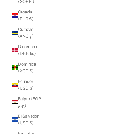
(XOF Fr)
Croacia
(EUR €)
Curazao
(ANG ƒ)
Dinamarca
(DKK kr.)
Dominica
(XCD $)
Ecuador
(USD $)
Egipto (EGP
ج.م)
El Salvador
(USD $)
Emiratos