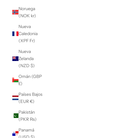
Noruega
(NOK kr)
Nueva
Caledonia
(XPF Fr)
Nueva
Zelanda
(NZD $)
Omán (GBP
£)
Países Bajos
(EUR €)
Pakistán
(PKR ₨)
Panamá
(USD $)