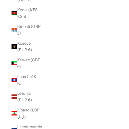
Kenia (KES
KSh)
Kiribati (GBP
£)
Kosovo
(EUR €)
Kuwait (GBP
£)
Laos (LAK
₭)
Letonia
(EUR €)
Líbano (LBP
ل.ل)
Liechtenstein