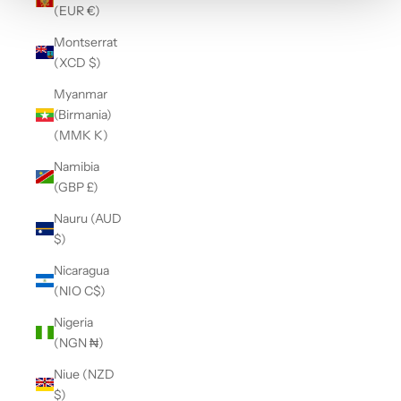
(EUR €)
Montserrat
(XCD $)
Myanmar
(Birmania)
(MMK K)
Namibia
(GBP £)
Nauru (AUD
$)
Nicaragua
(NIO C$)
Nigeria
(NGN ₦)
Niue (NZD
$)