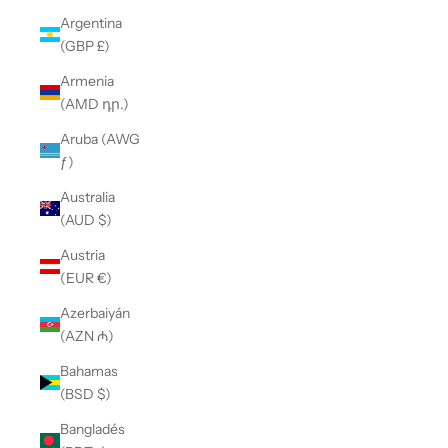
Argentina
(GBP £)
Armenia
(AMD դր.)
Aruba (AWG
ƒ)
Australia
(AUD $)
Austria
(EUR €)
Azerbaiyán
(AZN ₼)
Bahamas
(BSD $)
Bangladés