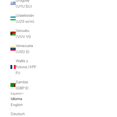
Uruguay
(UYU $U)
Uzbekistán
(UZS so'm)
Vanuatu
(VUV Vt)
Venezuela
(USD $)
Wallis y
Futuna (XPF
Fr)
Zambia
(GBP £)
Español
Idioma
English
Deutsch