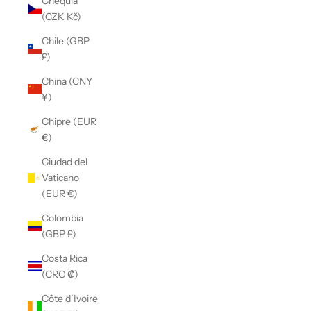
Chequia
(CZK Kč)
Chile (GBP
£)
China (CNY
¥)
Chipre (EUR
€)
Ciudad del
Vaticano
(EUR €)
Colombia
(GBP £)
Costa Rica
(CRC ₡)
Côte d’Ivoire