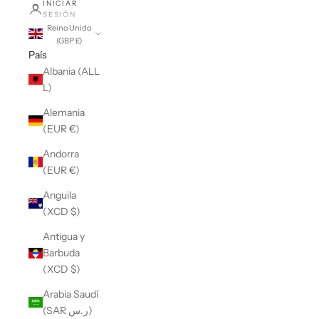
INICIAR
SESIÓN
Reino Unido
(GBP £)
País
Albania (ALL
L)
Alemania
(EUR €)
Andorra
(EUR €)
Anguila
(XCD $)
Antigua y
Barbuda
(XCD $)
Arabia Saudí
(SAR ر.س)