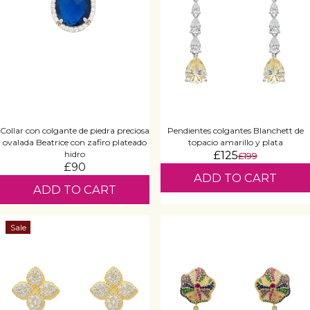
Collar con colgante de piedra preciosa
Pendientes colgantes Blanchett de
ovalada Beatrice con zafiro plateado
topacio amarillo y plata
hidro
£125
£199
£90
ADD TO CART
ADD TO CART
Sale