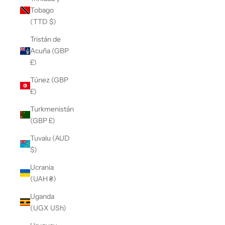
Tobago
(TTD $)
Tristán de
Acuña (GBP
£)
Túnez (GBP
£)
Turkmenistán
(GBP £)
Tuvalu (AUD
$)
Ucrania
(UAH ₴)
Uganda
(UGX USh)