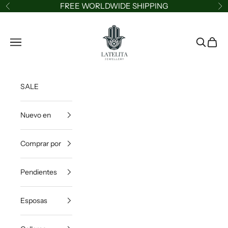
Ir al contenido
FREE WORLDWIDE SHIPPING
Anterior
Si
LATELITA
Menú
Buscar
Cesta
SALE
Nuevo en
Comprar por
Pendientes
Esposas