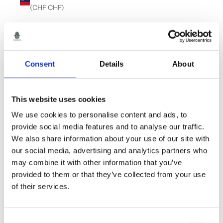
(CHF CHF)
Lituania
(EUR €)
Luxemburgo
Consent
Details
About
(EUR €)
Macedonia
del Norte
This website uses cookies
(MKD ден)
We use cookies to personalise content and ads, to
Madagascar
provide social media features and to analyse our traffic.
(GBP £)
We also share information about your use of our site with
our social media, advertising and analytics partners who
Malasia
may combine it with other information that you’ve
(MYR RM)
provided to them or that they’ve collected from your use
Malaui
of their services.
(MWK MK)
Maldivas
(MVR MVR)
Consent