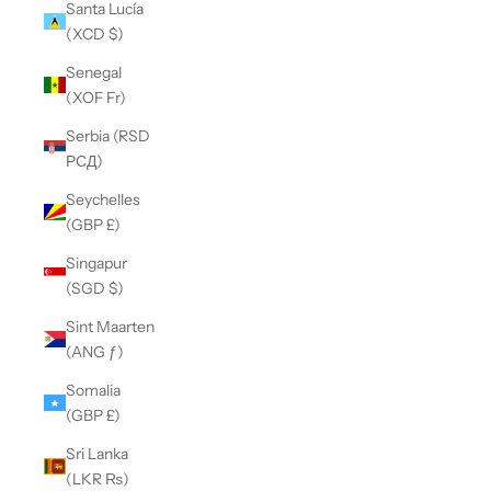
Santa Lucía
(XCD $)
Senegal
(XOF Fr)
Serbia (RSD
РСД)
Seychelles
(GBP £)
Singapur
(SGD $)
Sint Maarten
(ANG ƒ)
Somalia
(GBP £)
Sri Lanka
(LKR ₨)