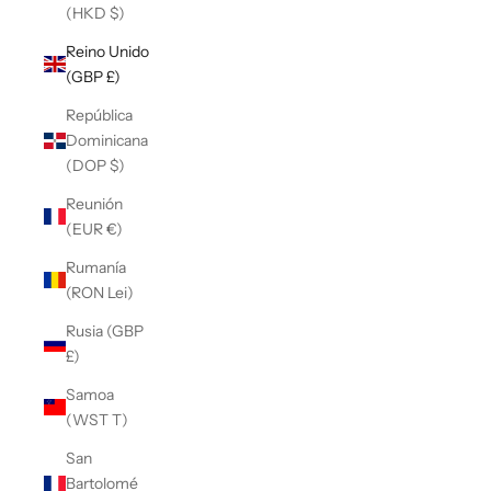
(HKD $)
Reino Unido
(GBP £)
República
Dominicana
(DOP $)
Reunión
(EUR €)
Rumanía
(RON Lei)
Rusia (GBP
£)
Samoa
(WST T)
San
Bartolomé